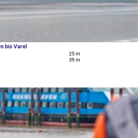
 bis Varel
25 m
39 m