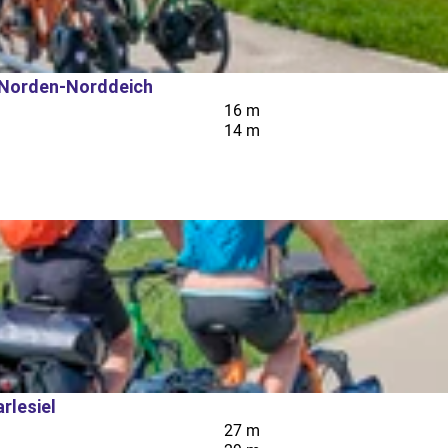
 Norden-Norddeich
16 m
14 m
rlesiel
27 m