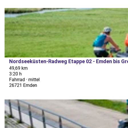
D
e
t
a
i
l
s
Nordseeküsten-Radweg Etappe 02 - Emden bis Gre
Florian Trykowski |
CC-BY-SA
e
49,69 km
i
3:20 h
Fahrrad · mittel
t
26721 Emden
e
'
D
N
e
o
t
r
a
d