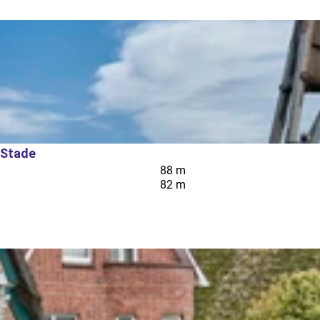
 Stade
88 m
82 m