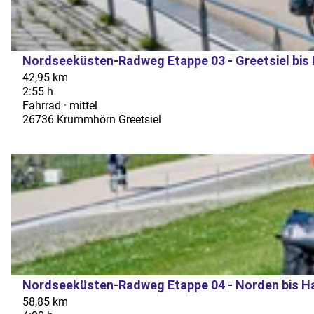
i
s
l
e
s
e
Nordseeküsten-Radweg Etappe 03 - Greetsiel bis
Florian Trykowski |
CC-BY-SA
e
k
42,95 km
i
2:55 h
ü
Fahrrad · mittel
t
s
26736 Krummhörn Greetsiel
e
t
'
e
D
N
n
e
o
-
t
r
R
a
d
a
i
s
d
l
e
w
s
e
e
Nordseeküsten-Radweg Etappe 04 - Norden bis Ha
Florian Trykowski |
CC-BY-SA
e
k
g
58,85 km