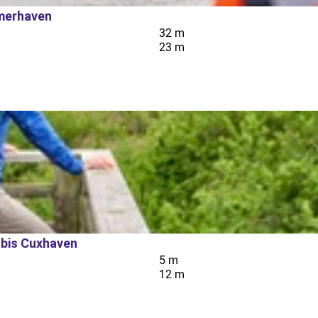
emerhaven
32 m
23 m
bis Cuxhaven
5 m
12 m