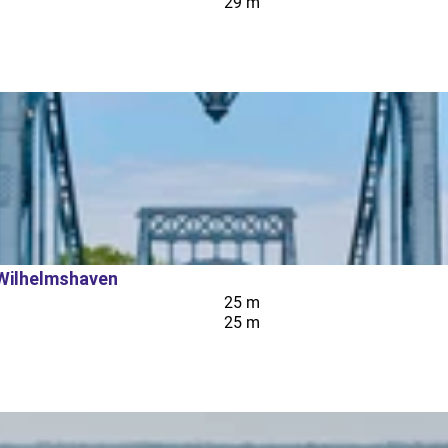
29 m
 Wilhelmshaven
25 m
25 m