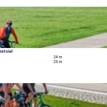
etsiel
24 m
25 m