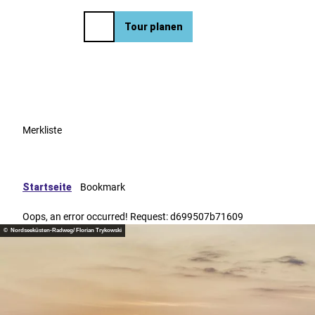
eise
Z
u
EN
Tour planen
Merkzettel
Suche
Menü
m
I
n
h
a
l
t
Merkliste
Startseite
Bookmark
Oops, an error occurred! Request: d699507b71609
© Nordseeküsten-Radweg/ Florian Trykowski