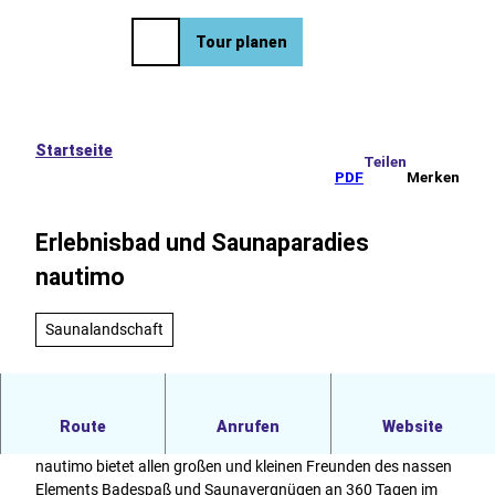
eise
Z
u
EN
Tour planen
Merkzettel
Suche
Menü
m
I
n
h
a
Startseite
Teilen
l
PDF
Merken
t
Erlebnisbad und Saunaparadies
nautimo
Saunalandschaft
Nautimo
Route
Anrufen
Website
Das neu eröffnete Wilhelmshavener Familien- und Sportbad
nautimo bietet allen großen und kleinen Freunden des nassen
Elements Badespaß und Saunavergnügen an 360 Tagen im