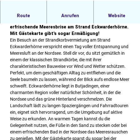
Miete deinen Strandkorb bequem über die App
Route
Anrufen
Website
Strandscanner oder auf der Website. Genieße die
erfrischende Meeresbrise am Strand Eckwarderhörne.
Mit Gästekarte gibt's sogar Ermäßigung!
Ein Besuch an der Strandkorbvermietung am Strand
Eckwarderhörne verspricht einen Tag voller Entspannung und
Meeresluft an der Nordsee. Stell dir vor, du sitzt gemütlich in
einem der klassischen Strandkörbe, die mit ihrer
charakteristischen Bauweise vor Wind und Wetter schützen.
Perfekt, um dem geschäftigen Alltag zu entfliehen und die
Seele baumeln zu lassen, während der Blick aufs endlose Meer
schweift. Eckwarderhörne liegt in Butjadingen, einer
charmanten Region voller natürlicher Schönheit, in der die
Nordsee und das grüne Hinterland verschmelzen. Die
Landschaft lädt zu langen Spaziergängen und Fahrradtouren
ein, eignet sich hervorragend, um die Umgebung auf aktive
Weise zu erkunden. An warmen Tagen kannst du die
Gelegenheit nutzen, die Füße in den Sand zu stecken oder bei
einem erfrischenden Bad in der Nordsee das Meeresrauschen
zu genießen. Mit der Gästekarte sparst du sogar bei der