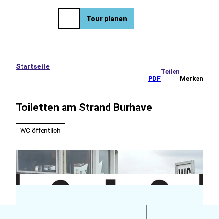
eise
Z
u
EN
Tour planen
Merkzettel
Suche
Menü
m
I
n
h
a
Startseite
Teilen
l
PDF
Merken
t
Toiletten am Strand Burhave
WC öffentlich