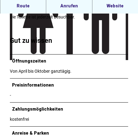
Auf dem Weg der Deichtreppe hinunter zur Nordsee
Route
Anrufen
Website
auf der linken Seite gelegen.
Die Toilette ist jederzeit besuchbar.
Gut zu wissen
© Tourismus-Service Butjadingen GmbH & Co. KG |
CC-BY-SA
Öffnungszeiten
©
CC0
Von April bis Oktober ganztägig.
Preisinformationen
-
Zahlungsmöglichkeiten
kostenfrei
Anreise & Parken