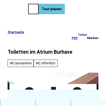
eise
Z
u
EN
Tour planen
Merkzettel
Suche
Menü
m
I
n
h
a
Startseite
Teilen
l
PDF
Merken
t
Toiletten im Atrium Burhave
WC barrierefrei
WC öffentlich